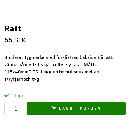
Ratt
55 SEK
Broderat tygmärke med förklistrad baksida.Går att
värma på med strykjärn eller sy fast. Mått:
115x40mmTIPS! Lägg en bomullsduk mellan
strykjärnoch tyg
I lager
LÄGG I KORGEN