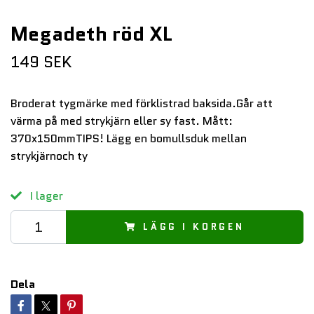
Megadeth röd XL
149 SEK
Broderat tygmärke med förklistrad baksida.Går att
värma på med strykjärn eller sy fast. Mått:
370x150mmTIPS! Lägg en bomullsduk mellan
strykjärnoch ty
I lager
LÄGG I KORGEN
Dela