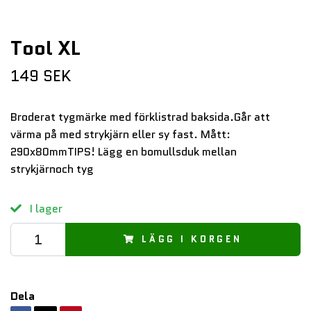
Tool XL
149 SEK
Broderat tygmärke med förklistrad baksida.Går att
värma på med strykjärn eller sy fast. Mått:
290x80mmTIPS! Lägg en bomullsduk mellan
strykjärnoch tyg
I lager
LÄGG I KORGEN
Dela