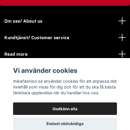
Om oss/ About us
Kundtjänst/ Customer service
Read more
Vi använder cookies
Sociala medier
mikefashion.se använder cookies för att anpassa det
innehåll som visas för dig och för att du ska få bästa
tänkbara upplevelse när du handlar hos oss.
Godkänn alla
© 2026 mikefashion.se
Endast nödvändiga