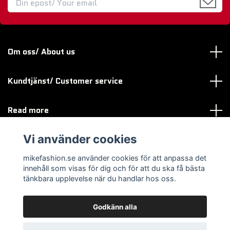
Om oss/ About us
Kundtjänst/ Customer service
Read more
Vi använder cookies
Sociala medier
mikefashion.se använder cookies för att anpassa det
innehåll som visas för dig och för att du ska få bästa
tänkbara upplevelse när du handlar hos oss.
Godkänn alla
© 2026 mikefashion.se