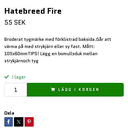
Hatebreed Fire
55 SEK
Broderat tygmärke med förklistrad baksida.Går att
värma på med strykjärn eller sy fast. Mått:
105x60mmTIPS! Lägg en bomullsduk mellan
strykjärnoch tyg
I lager
LÄGG I KORGEN
Dela