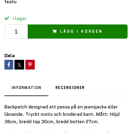
featu
I lager
LÄGG I KORGEN
Dela
INFORMATION
RECENSIONER
Backpatch designad att passa på en jeansjacka eller
liknande. Tryckt motiv och broderad kant. Mått: Höjd
36cm, bredd top 30cm, bredd botten 27cm.