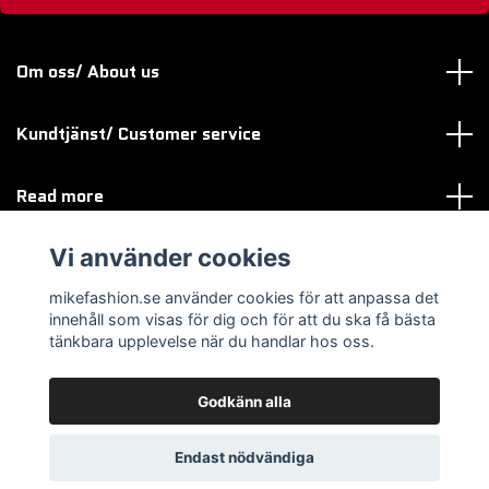
Om oss/ About us
Kundtjänst/ Customer service
Read more
Vi använder cookies
Sociala medier
mikefashion.se använder cookies för att anpassa det
innehåll som visas för dig och för att du ska få bästa
tänkbara upplevelse när du handlar hos oss.
Godkänn alla
© 2026 mikefashion.se
Endast nödvändiga