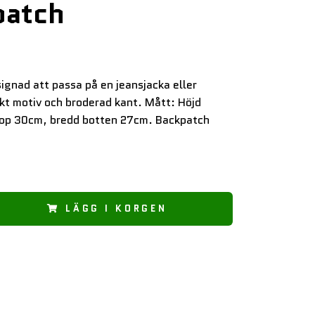
patch
ignad att passa på en jeansjacka eller
ckt motiv och broderad kant. Mått: Höjd
op 30cm, bredd botten 27cm. Backpatch
LÄGG I KORGEN