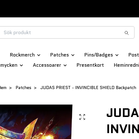
Rockmerch
Patches
Pins/Badges
Post
smycken
Accessoarer
Presentkort
Heminredn
Hem
Patches
JUDAS PRIEST - INVINCIBLE SHIELD Backpatch
JUDA
INVI