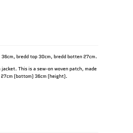
jd 36cm, bredd top 30cm, bredd botten 27cm.
a jacket. This is a sew-on woven patch, made
) 27cm (bottom) 36cm (height).