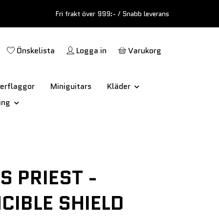
Fri frakt över 999:- / Snabb leverans
Önskelista
Logga in
Varukorg
erflaggor
Miniguitars
Kläder
ing
S PRIEST -
NCIBLE SHIELD