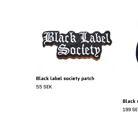
Black label society patch
55 SEK
Black 
199 S