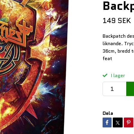
Back
149 SEK
Backpatch des
liknande. Try
36cm, bredd t
feat
I lager
Dela