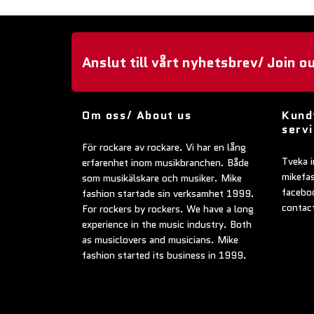
Anslut till vårt nyhetsbrev/ Join o
Om oss/ About us
Kund
serv
För rockare av rockare. Vi har en lång
Tveka i
erfarenhet inom musikbranchen. Både
mikefa
som musikälskare och musiker. Mike
faceboo
fashion startade sin verksamhet 1999.
contac
For rockers by rockers. We have a long
experience in the music industry. Both
as musiclovers and musicians. Mike
fashion started its business in 1999.