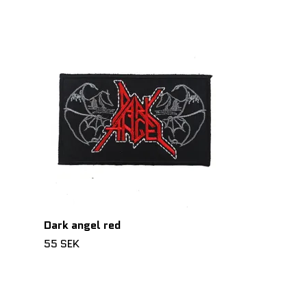
Wasp 28 year
55 SEK
Dark angel red
55 SEK