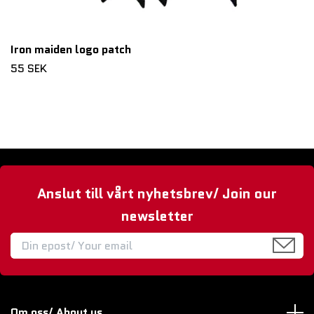
Iron maiden logo patch
55 SEK
Anslut till vårt nyhetsbrev/ Join our
newsletter
Om oss/ About us