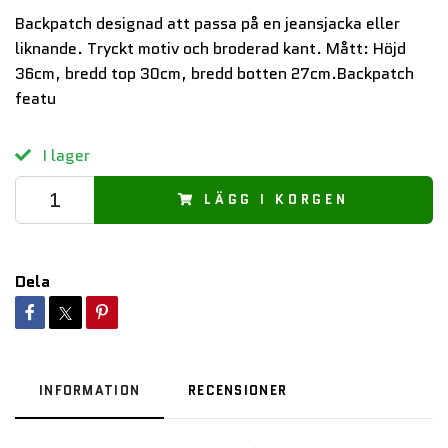
Backpatch designad att passa på en jeansjacka eller
liknande. Tryckt motiv och broderad kant. Mått: Höjd
36cm, bredd top 30cm, bredd botten 27cm.Backpatch
featu
I lager
LÄGG I KORGEN
Dela
INFORMATION
RECENSIONER