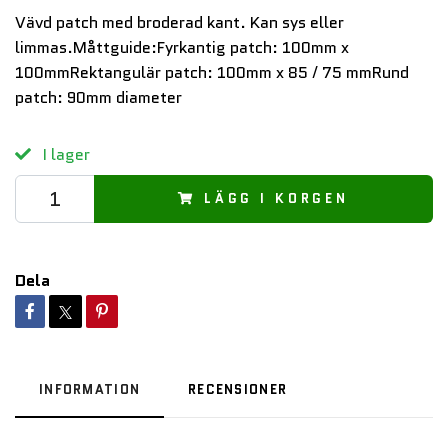
Vävd patch med broderad kant. Kan sys eller
limmas.Måttguide:Fyrkantig patch: 100mm x
100mmRektangulär patch: 100mm x 85 / 75 mmRund
patch: 90mm diameter
I lager
LÄGG I KORGEN
Dela
INFORMATION
RECENSIONER