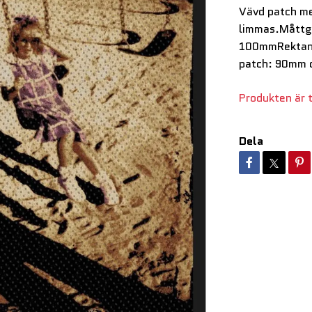
Vävd patch me
limmas.Måttg
100mmRektang
patch: 90mm 
Produkten är ty
Dela