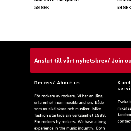
59 SEK
59 SE
Anslut till vårt nyhetsbrev/ Join o
Om oss/ About us
Kund
serv
För rockare av rockare. Vi har en lång
Tveka i
erfarenhet inom musikbranchen. Både
mikefa
som musikälskare och musiker. Mike
faceboo
fashion startade sin verksamhet 1999.
contac
For rockers by rockers. We have a long
experience in the music industry. Both