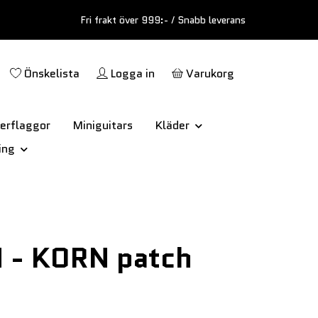
Fri frakt över 999:- / Snabb leverans
Önskelista
Logga in
Varukorg
erflaggor
Miniguitars
Kläder
ing
 - KORN patch