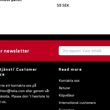
59 SEK
K
ur newsletter
tjänst/ Customer
Read more
ice
Kontakta oss
nte att kontakta oss på
Returer
shion@telia.com
eller genom vår
Köpvillkor
ksida. Please don´t hesitate to
t us.
International customers