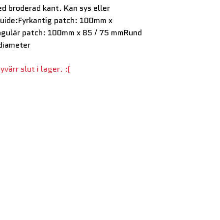
d broderad kant. Kan sys eller
uide:Fyrkantig patch: 100mm x
ulär patch: 100mm x 85 / 75 mmRund
diameter
värr slut i lager. :(