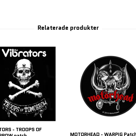
TORS - TROOPS OF
MOTORHEAD - WARPIG Patc
ROW patch