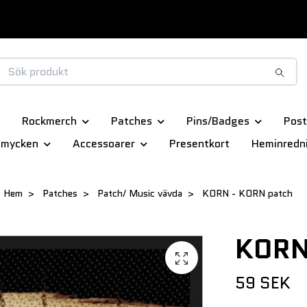
Rockmerch
Patches
Pins/Badges
Post
smycken
Accessoarer
Presentkort
Heminredn
Hem
Patches
Patch/ Music vävda
KORN - KORN patch
KORN
59 SEK