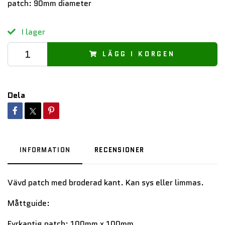
patch: 90mm diameter
I lager
LÄGG I KORGEN
Dela
INFORMATION
RECENSIONER
Vävd patch med broderad kant. Kan sys eller limmas.
Måttguide:
Fyrkantig patch: 100mm x 100mm