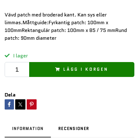
Vävd patch med broderad kant. Kan sys eller
limmas.Måttguide:Fyrkantig patch: 100mm x
100mmRektangulär patch: 100mm x 85 / 75 mmRund
patch: 90mm diameter
I lager
LÄGG I KORGEN
Dela
INFORMATION
RECENSIONER