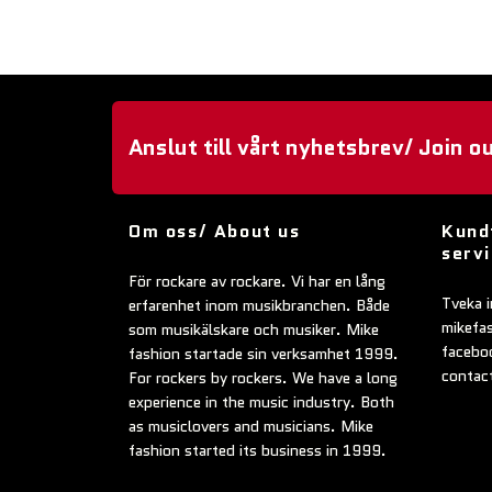
Anslut till vårt nyhetsbrev/ Join o
Om oss/ About us
Kund
serv
För rockare av rockare. Vi har en lång
Tveka i
erfarenhet inom musikbranchen. Både
mikefa
som musikälskare och musiker. Mike
faceboo
fashion startade sin verksamhet 1999.
contac
For rockers by rockers. We have a long
experience in the music industry. Both
as musiclovers and musicians. Mike
fashion started its business in 1999.