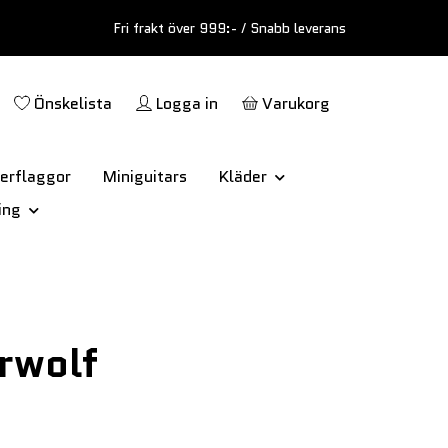
Fri frakt över 999:- / Snabb leverans
Önskelista
Logga in
Varukorg
erflaggor
Miniguitars
Kläder
ing
rwolf