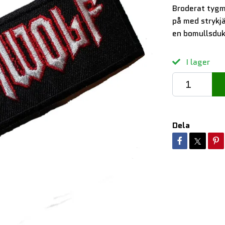
Broderat tygm
på med strykj
en bomullsduk
I lager
Dela