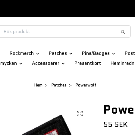
Rockmerch
Patches
Pins/Badges
Post
smycken
Accessoarer
Presentkort
Heminredn
Hem
Patches
Powerwolf
Powe
55 SEK