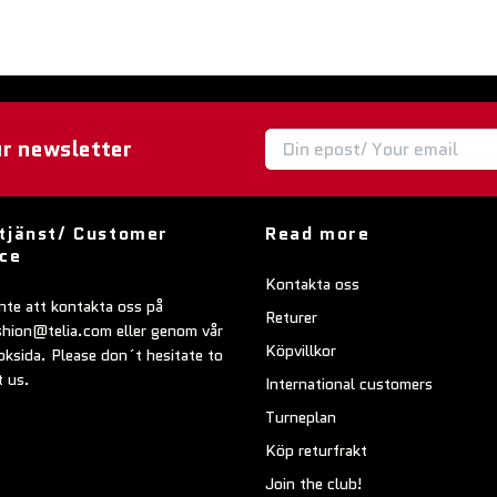
ur newsletter
tjänst/ Customer
Read more
ice
Kontakta oss
nte att kontakta oss på
Returer
shion@telia.com
eller genom vår
Köpvillkor
ksida. Please don´t hesitate to
t us.
International customers
Turneplan
Köp returfrakt
Join the club!