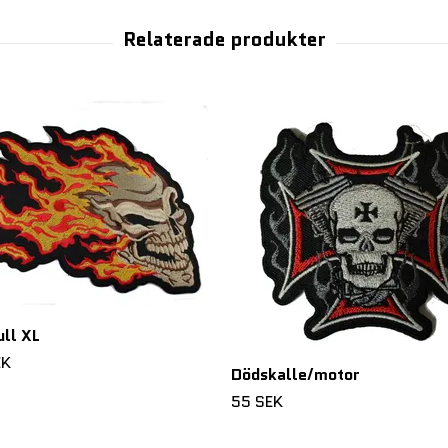
ull XL
EK
Dödskalle/motor
55 SEK