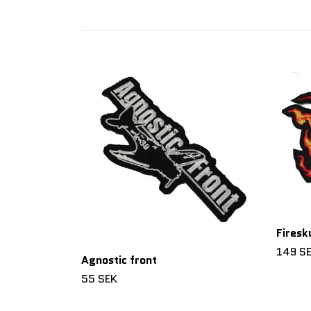
Firesk
149 S
Agnostic front
55 SEK