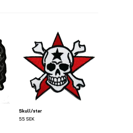
Rockabillysku
55 SEK
Skull/star
55 SEK