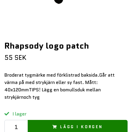
Rhapsody logo patch
55 SEK
Broderat tygmärke med förklistrad baksida.Går att
värma på med strykjärn eller sy fast. Mått:
40x120mmTIPS! Lägg en bomullsduk mellan
strykjärnoch tyg
I lager
LÄGG I KORGEN