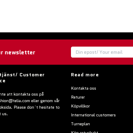
ur newsletter
tjänst/ Customer
Read more
ice
Kontakta oss
nte att kontakta oss på
Returer
shion@telia.com
eller genom vår
Köpvillkor
ksida. Please don´t hesitate to
t us.
International customers
Turneplan
Köp returfrakt