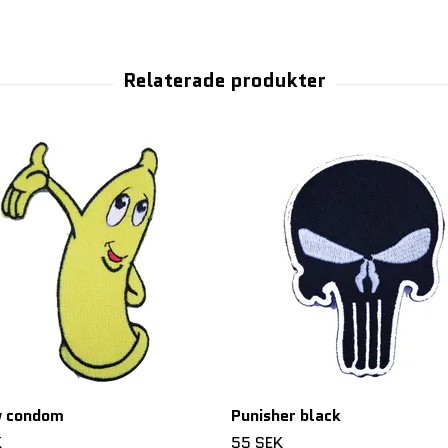
w condom
Punisher black
K
55 SEK