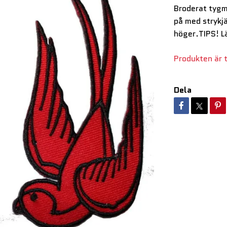
Broderat tygm
på med strykjä
höger.TIPS! L
Produkten är ty
Dela