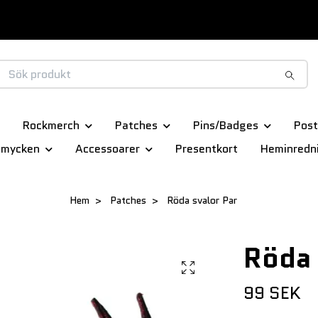
Rockmerch
Patches
Pins/Badges
Post
smycken
Accessoarer
Presentkort
Heminredn
Hem
Patches
Röda svalor Par
Röda 
99 SEK