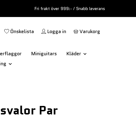
Fri frakt över 999:- / Snabb leverans
Önskelista
Logga in
Varukorg
erflaggor
Miniguitars
Kläder
ing
svalor Par