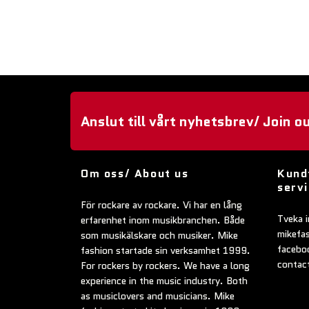
Anslut till vårt nyhetsbrev/ Join o
Om oss/ About us
Kund
serv
För rockare av rockare. Vi har en lång
Tveka i
erfarenhet inom musikbranchen. Både
mikefa
som musikälskare och musiker. Mike
faceboo
fashion startade sin verksamhet 1999.
contac
For rockers by rockers. We have a long
experience in the music industry. Both
as musiclovers and musicians. Mike