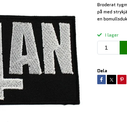
Broderat tygm
på med strykj
en bomullsduk
I lager
Dela