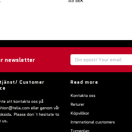
K
55 SEK
ur newsletter
tjänst/ Customer
Read more
ice
Kontakta oss
nte att kontakta oss på
Returer
shion@telia.com
eller genom vår
Köpvillkor
ksida. Please don´t hesitate to
t us.
International customers
Turneplan