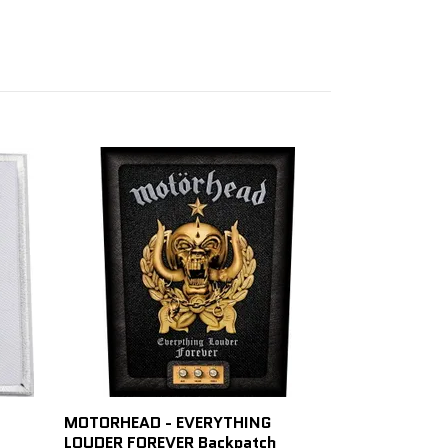
SODOM In the 
patch
55 SEK
MOTORHEAD - EVERYTHING
LOUDER FOREVER Backpatch