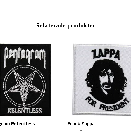
gram Relentless
Frank Zappa