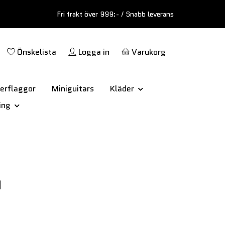
Fri frakt över 999:- / Snabb leverans
Önskelista
Logga in
Varukorg
erflaggor
Miniguitars
Kläder
ing
n