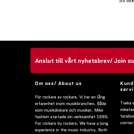
55 SE
Anslut till vårt nyhetsbrev/ Join o
Om oss/ About us
Kund
serv
För rockare av rockare. Vi har en lång
Tveka i
erfarenhet inom musikbranchen. Både
mikefa
som musikälskare och musiker. Mike
faceboo
fashion startade sin verksamhet 1999.
contac
For rockers by rockers. We have a long
experience in the music industry. Both