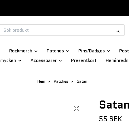
Rockmerch
Patches
Pins/Badges
Post
smycken
Accessoarer
Presentkort
Heminredn
Hem
Patches
Satan
Sata
55 SEK