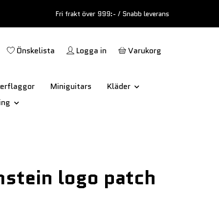
Fri frakt över 999:- / Snabb leverans
Önskelista
Logga in
Varukorg
erflaggor
Miniguitars
Kläder
ing
stein logo patch