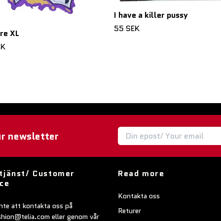
I have a killer pussy
55 SEK
ire XL
EK
ur newsletter
tjänst/ Customer
Read more
ice
Kontakta oss
nte att kontakta oss på
Returer
shion@telia.com
eller genom vår