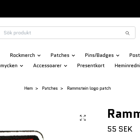
Rockmerch
Patches
Pins/Badges
Post
smycken
Accessoarer
Presentkort
Heminredn
Hem
Patches
Rammstein logo patch
Ramm
55 SEK