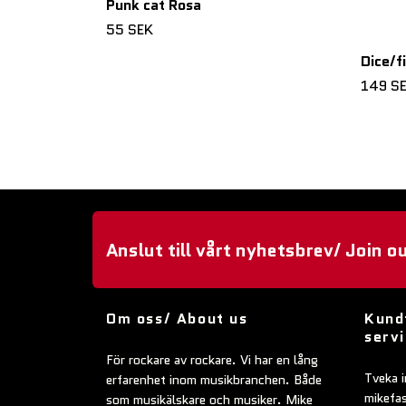
Punk cat Rosa
55 SEK
Dice/f
149 S
Anslut till vårt nyhetsbrev/ Join o
Om oss/ About us
Kund
serv
För rockare av rockare. Vi har en lång
Tveka i
erfarenhet inom musikbranchen. Både
mikefa
som musikälskare och musiker. Mike