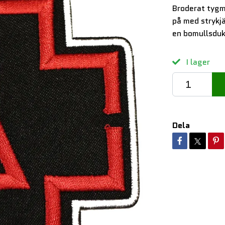
Broderat tygm
på med strykj
en bomullsduk
I lager
Dela