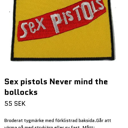
Sex pistols Never mind the
bollocks
55 SEK
Broderat tygmärke med förklistrad baksida.Går att
värma på med strykjärn eller sy fast. Mått: