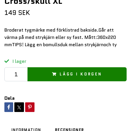
Cross/skull XL
149 SEK
Broderat tygmärke med förklistrad baksida.Går att
värma på med strykjärn eller sy fast. Mått:360x220
mmTIPS! Lägg en bomullsduk mellan strykjärnoch ty
I lager
LÄGG I KORGEN
Dela
INFORMATION
RECENSIONER