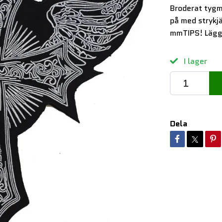
Broderat tygm
på med strykj
mmTIPS! Lägg 
I lager
Dela