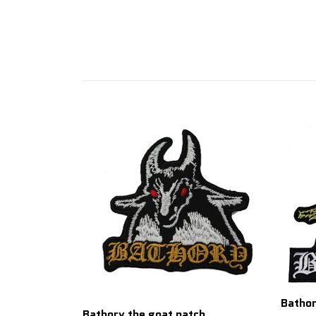
Bathor
Bathory the goat patch