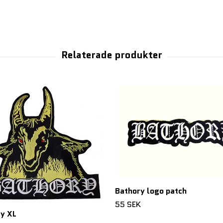
Bathory logo patch
55 SEK
y XL