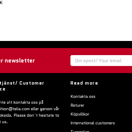
EK
ur newsletter
tjänst/ Customer
Read more
ice
Kontakta oss
nte att kontakta oss på
Returer
shion@telia.com
eller genom vår
Köpvillkor
ksida. Please don´t hesitate to
t us.
International customers
Turneplan