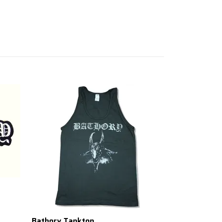
Bathory t-shi
269 SEK
Bathory Tanktop