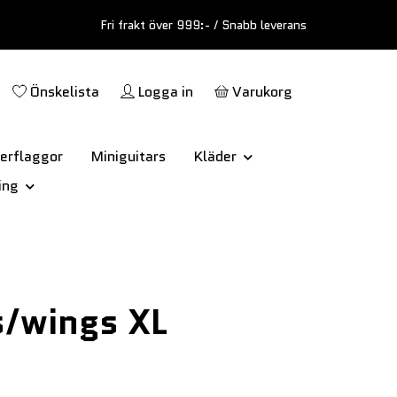
Fri frakt över 999:- / Snabb leverans
Önskelista
Logga in
Varukorg
erflaggor
Miniguitars
Kläder
ing
/wings XL