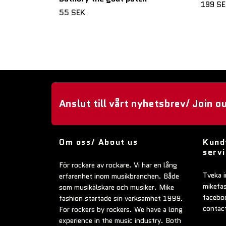
199 S
55 SEK
Anslut till vårt nyhetsbrev/ Join o
Om oss/ About us
Kund
serv
För rockare av rockare. Vi har en lång
Tveka i
erfarenhet inom musikbranchen. Både
mikefa
som musikälskare och musiker. Mike
faceboo
fashion startade sin verksamhet 1999.
contac
For rockers by rockers. We have a long
experience in the music industry. Both