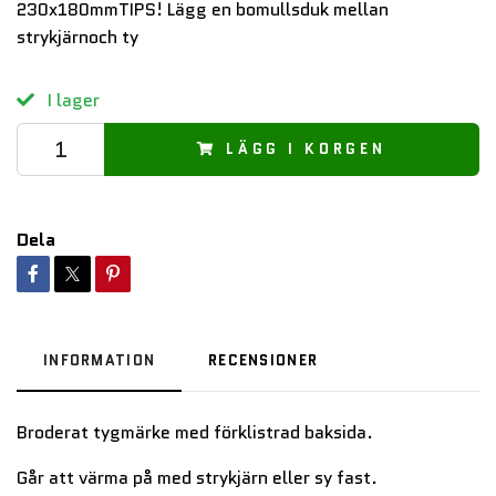
230x180mmTIPS! Lägg en bomullsduk mellan
strykjärnoch ty
I lager
LÄGG I KORGEN
Dela
INFORMATION
RECENSIONER
Broderat tygmärke med förklistrad baksida.
Går att värma på med strykjärn eller sy fast.