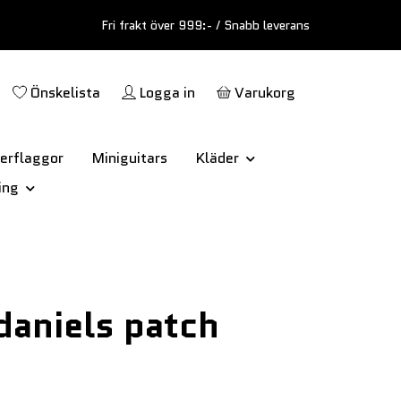
Fri frakt över 999:- / Snabb leverans
Önskelista
Logga in
Varukorg
erflaggor
Miniguitars
Kläder
ing
daniels patch