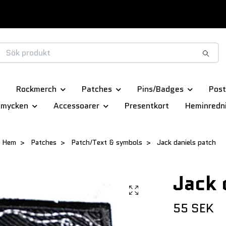
Rockmerch
Patches
Pins/Badges
Post
smycken
Accessoarer
Presentkort
Heminredn
Hem
Patches
Patch/Text & symbols
Jack daniels patch
Jack 
55 SEK