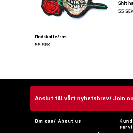
Shit h
55 SE
Dödskalle/ros
55 SEK
Anslut till vårt nyhetsbrev/ Join o
Om oss/ About us
Kund
serv