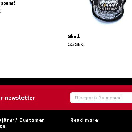
appens!
K
Skull
55 SEK
ur newsletter
tjänst/ Customer
Read more
ice