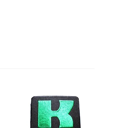
American pea
55 SEK