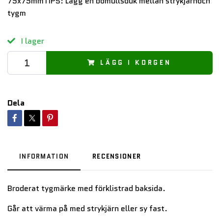
75x75mmTIPS! Lägg en bomullsduk mellan strykjärnoch
tygm
I lager
LÄGG I KORGEN
Dela
INFORMATION
RECENSIONER
Broderat tygmärke med förklistrad baksida.
Går att värma på med strykjärn eller sy fast.