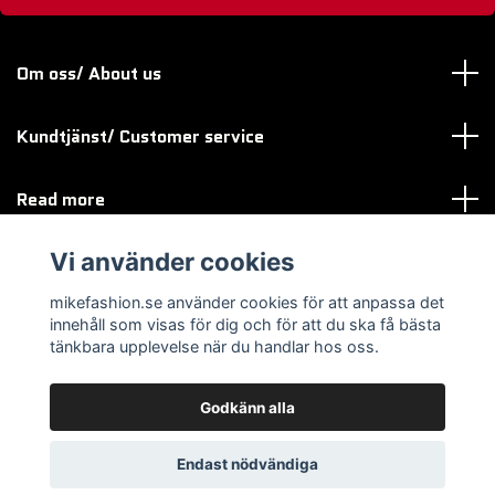
Om oss/ About us
Kundtjänst/ Customer service
Read more
Vi använder cookies
Sociala medier
mikefashion.se använder cookies för att anpassa det
innehåll som visas för dig och för att du ska få bästa
tänkbara upplevelse när du handlar hos oss.
Godkänn alla
© 2026 mikefashion.se
Endast nödvändiga