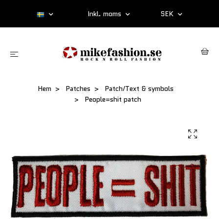
Inkl. moms
SEK
Hem
Patches
Patch/Text & symbols
People=shit patch