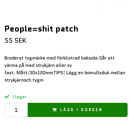
People=shit patch
55 SEK
Broderat tygmärke med förklistrad baksida.Går att
värma på med strykjärn eller sy
fast. Mått:30x120mmTIPS! Lägg en bomullsduk mellan
strykjärnoch tygm
I lager
LÄGG I KORGEN