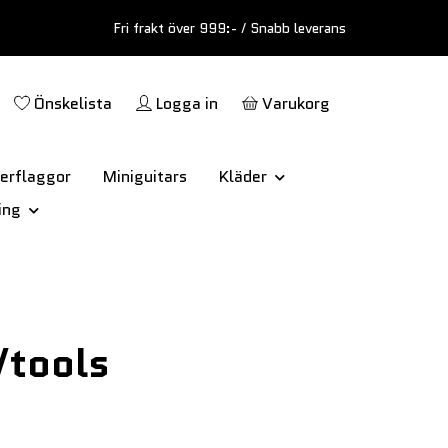
Fri frakt över 999:- / Snabb leverans
Önskelista
Logga in
Varukorg
erflaggor
Miniguitars
Kläder
ing
/tools