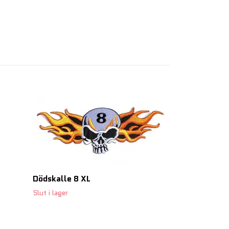
Dödskalle 13
129 SEK
Dödskalle 8 XL
Slut i lager