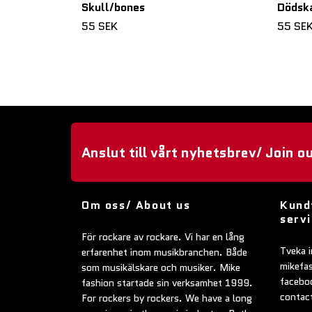
Skull/bones
Dödska
55 SEK
55 SE
Anslut till vårt nyhetsbrev/ Join o
Om oss/ About us
Kund
serv
För rockare av rockare. Vi har en lång
Tveka i
erfarenhet inom musikbranchen. Både
mikefa
som musikälskare och musiker. Mike
faceboo
fashion startade sin verksamhet 1999.
contac
For rockers by rockers. We have a long