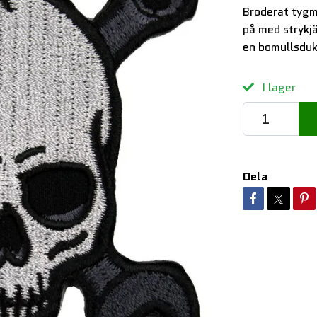
Broderat tygm
på med strykj
en bomullsduk
I lager
Dela