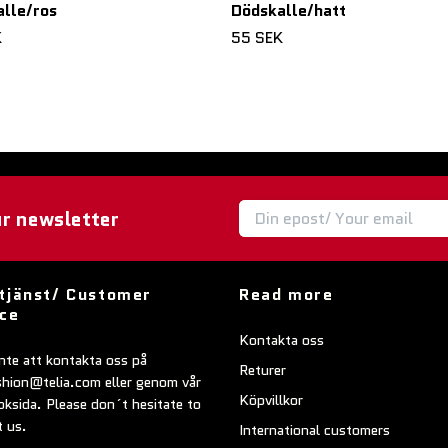
lle/ros
Dödskalle/hatt
K
55 SEK
ur newsletter
tjänst/ Customer
Read more
ice
Kontakta oss
nte att kontakta oss på
Returer
shion@telia.com
eller genom vår
Köpvillkor
ksida. Please don´t hesitate to
t us.
International customers