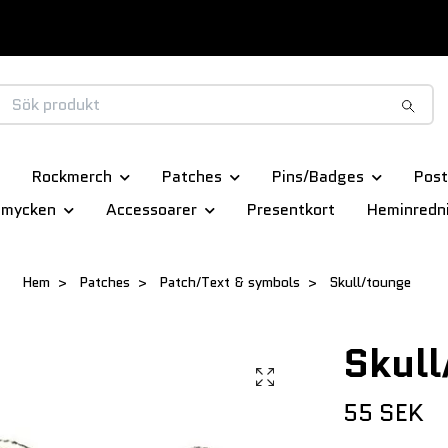
Rockmerch
Patches
Pins/Badges
Post
smycken
Accessoarer
Presentkort
Heminredn
Hem
Patches
Patch/Text & symbols
Skull/tounge
Skull
55 SEK