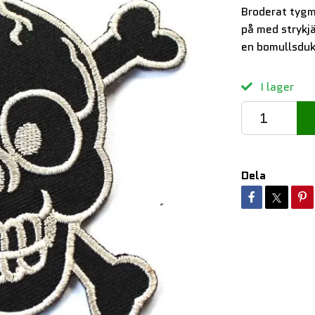
Broderat tygm
på med strykj
en bomullsduk
I lager
Dela