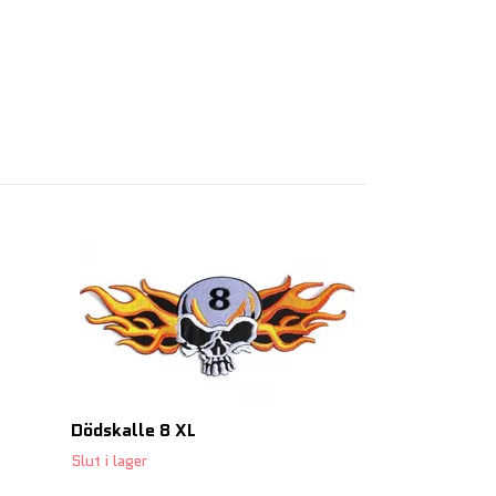
Dödskalle 13
129 SEK
Dödskalle 8 XL
Slut i lager