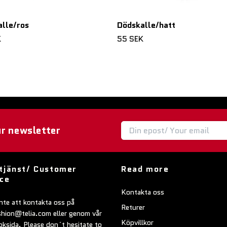
lle/ros
Dödskalle/hatt
K
55 SEK
ur newsletter
tjänst/ Customer
Read more
ice
Kontakta oss
nte att kontakta oss på
Returer
shion@telia.com
eller genom vår
Köpvillkor
ksida. Please don´t hesitate to