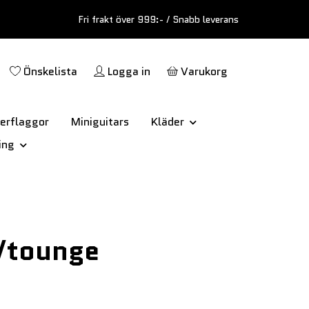
Fri frakt över 999:- / Snabb leverans
Önskelista
Logga in
Varukorg
erflaggor
Miniguitars
Kläder
ing
/tounge