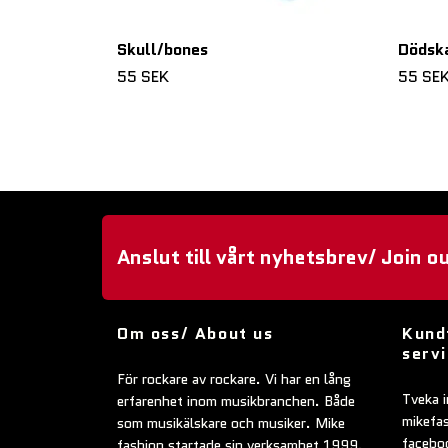
Skull/bones
Dödska
55 SEK
55 SE
Anslut till vårt nyhetsbrev/ Join o
Om oss/ About us
Kund
serv
För rockare av rockare. Vi har en lång
Tveka i
erfarenhet inom musikbranchen. Både
mikefa
som musikälskare och musiker. Mike
faceboo
fashion startade sin verksamhet 1999.