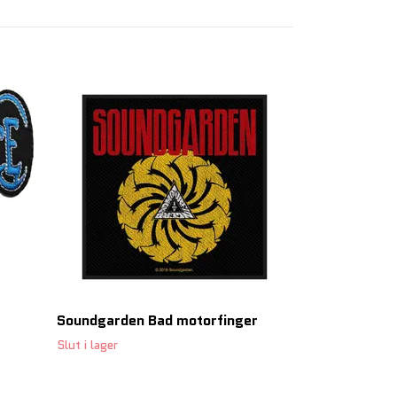
Aborted ‘God 
59 SEK
Soundgarden Bad motorfinger
Slut i lager