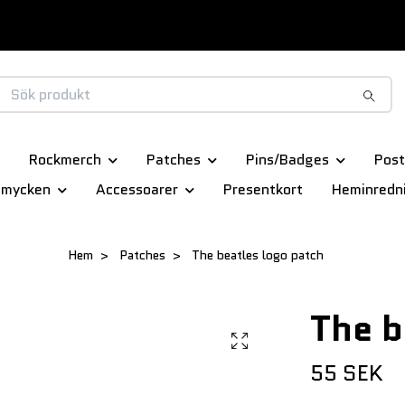
Rockmerch
Patches
Pins/Badges
Post
smycken
Accessoarer
Presentkort
Heminredn
Hem
Patches
The beatles logo patch
The b
55 SEK