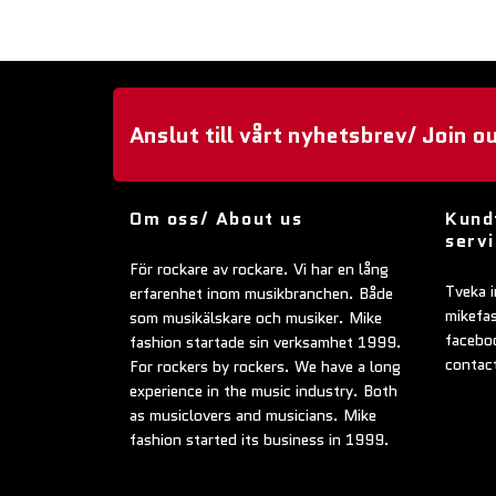
Anslut till vårt nyhetsbrev/ Join o
Om oss/ About us
Kund
serv
För rockare av rockare. Vi har en lång
Tveka i
erfarenhet inom musikbranchen. Både
mikefa
som musikälskare och musiker. Mike
faceboo
fashion startade sin verksamhet 1999.
contac
For rockers by rockers. We have a long
experience in the music industry. Both
as musiclovers and musicians. Mike
fashion started its business in 1999.