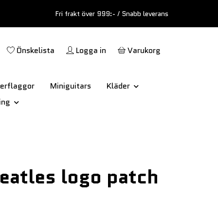
Fri frakt över 999:- / Snabb leverans
Önskelista
Logga in
Varukorg
erflaggor
Miniguitars
Kläder
ing
eatles logo patch