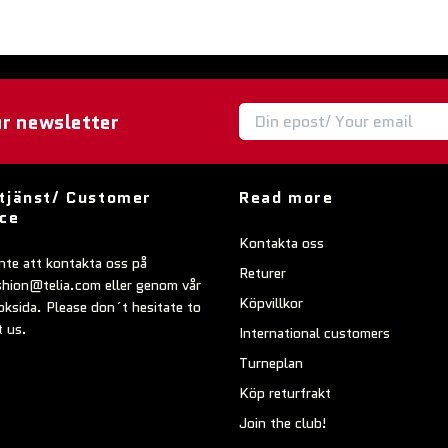
ur newsletter
tjänst/ Customer
Read more
ice
Kontakta oss
nte att kontakta oss på
Returer
shion@telia.com
eller genom vår
Köpvillkor
ksida. Please don´t hesitate to
t us.
International customers
Turneplan
Köp returfrakt
Join the club!