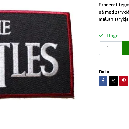
Broderat tygm
på med strykjä
mellan strykjä
I lager
Dela