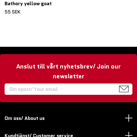
Bathory yellow goat
55 SEK
Anslut till vårt nyhetsbrev/ Join our
newsletter
Om oss/ About us
Kundtjänst/ Customer service