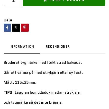
LÄGG I KORGEN
Dela
INFORMATION
RECENSIONER
Broderat tygmärke med förklistrad baksida.
Går att värma på med strykjärn eller sy fast.
Mått: 115x35mm.
TIPS!
Lägg en bomullsduk mellan strykjärn
och tygmärke så det inte bränns.