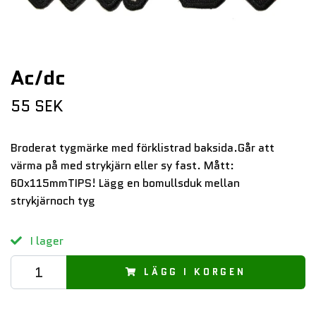
Ac/dc
55 SEK
Broderat tygmärke med förklistrad baksida.Går att
värma på med strykjärn eller sy fast. Mått:
60x115mmTIPS! Lägg en bomullsduk mellan
strykjärnoch tyg
I lager
LÄGG I KORGEN