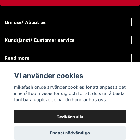
Om oss/ About us
Kundtjänst/ Customer service
Read more
Vi använder cookies
Sociala medier
mikefashion.se använder cookies för att anpassa det
innehåll som visas för dig och för att du ska få bästa
tänkbara upplevelse när du handlar hos oss.
Godkänn alla
© 2026 mikefashion.se
Endast nödvändiga