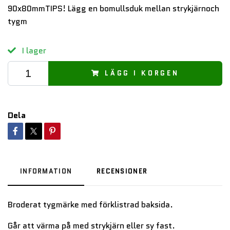
90x80mmTIPS! Lägg en bomullsduk mellan strykjärnoch
tygm
I lager
LÄGG I KORGEN
Dela
INFORMATION
RECENSIONER
Broderat tygmärke med förklistrad baksida.
Går att värma på med strykjärn eller sy fast.