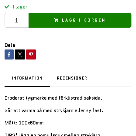
I lager
LÄGG I KORGEN
Dela
INFORMATION
RECENSIONER
Broderat tygmärke med förklistrad baksida.
Går att värma på med strykjärn eller sy fast.
Mått: 100x60mm
TIPS!
Lägg en bomullsduk mellan strykjärn