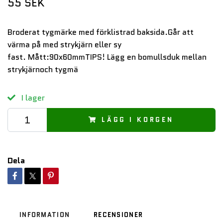
55 SEK
Broderat tygmärke med förklistrad baksida.Går att
värma på med strykjärn eller sy
fast. Mått:90x60mmTIPS! Lägg en bomullsduk mellan
strykjärnoch tygmä
I lager
LÄGG I KORGEN
Dela
INFORMATION
RECENSIONER