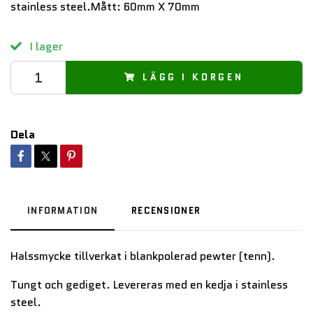
stainless steel.Mått: 60mm X 70mm
I lager
LÄGG I KORGEN
Dela
INFORMATION
RECENSIONER
Halssmycke tillverkat i blankpolerad pewter (tenn).
Tungt och gediget.
Levereras med en kedja i stainless
steel.