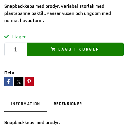
Snapbackkeps med brodyr.Variabel storlek med
plastspänne baktill.Passar vuxen och ungdom med
normal huvudform.
I lager
LÄGG I KORGEN
Dela
INFORMATION
RECENSIONER
Snapbackkeps med brodyr.