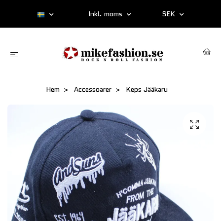
Inkl. moms
SEK
Hem
Accessoarer
Keps Jääkaru