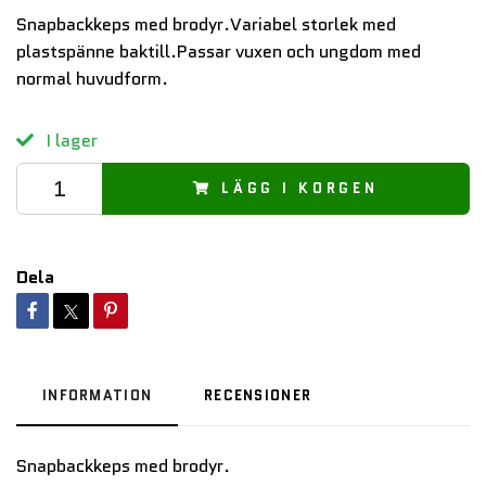
Snapbackkeps med brodyr.Variabel storlek med
plastspänne baktill.Passar vuxen och ungdom med
normal huvudform.
I lager
LÄGG I KORGEN
Dela
INFORMATION
RECENSIONER
Snapbackkeps med brodyr.