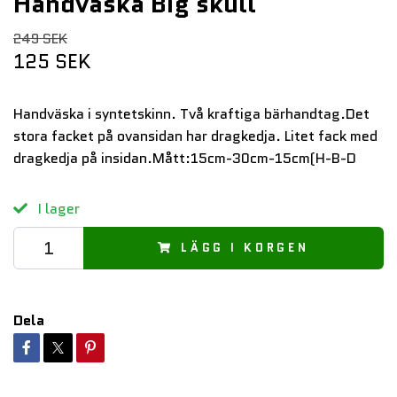
Handväska Big skull
249 SEK
125 SEK
Handväska i syntetskinn. Två kraftiga bärhandtag.Det
stora facket på ovansidan har dragkedja. Litet fack med
dragkedja på insidan.Mått:15cm-30cm-15cm(H-B-D
I lager
LÄGG I KORGEN
Dela