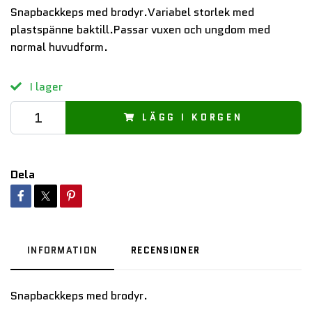
Snapbackkeps med brodyr.Variabel storlek med
plastspänne baktill.Passar vuxen och ungdom med
normal huvudform.
I lager
LÄGG I KORGEN
Dela
INFORMATION
RECENSIONER
Snapbackkeps med brodyr.