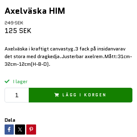
Axelväska HIM
249 SEK
125 SEK
Axelväska i kraftigt canvastyg.3 fack på insidanvarav
det stora med dragkedja.Justerbar axelrem.Mått:31cm-
32cm-12cm(H-B-D).
I lager
LÄGG I KORGEN
Dela