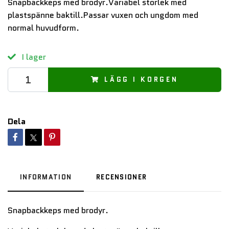
Snapbackkeps med brodyr.Variabel storlek med
plastspänne baktill.Passar vuxen och ungdom med
normal huvudform.
I lager
LÄGG I KORGEN
Dela
INFORMATION
RECENSIONER
Snapbackkeps med brodyr.