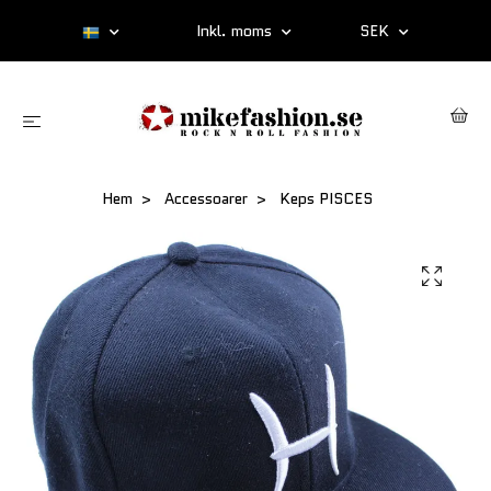
Inkl. moms
SEK
Hem
Accessoarer
Keps PISCES