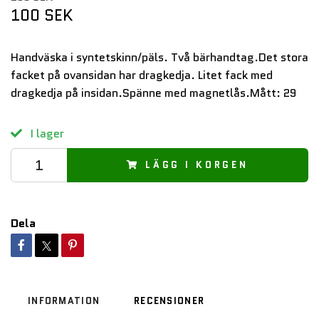
100 SEK
Handväska i syntetskinn/päls. Två bärhandtag.Det stora
facket på ovansidan har dragkedja. Litet fack med
dragkedja på insidan.Spänne med magnetlås.Mått: 29
I lager
LÄGG I KORGEN
Dela
INFORMATION
RECENSIONER