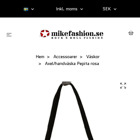
Inkl. moms
SEK
Hem
Accessoarer
Väskor
Axel/handväska Pepita rosa