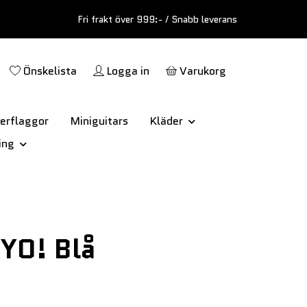
Fri frakt över 999:- / Snabb leverans
Önskelista
Logga in
Varukorg
erflaggor
Miniguitars
Kläder
ing
YO! Blå