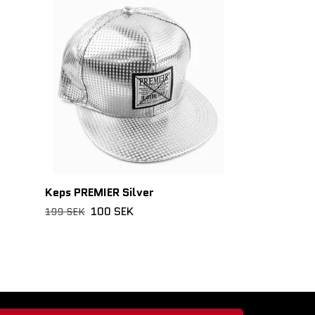
Keps SEWN B
100 
199 SEK
Keps PREMIER Silver
100 SEK
199 SEK