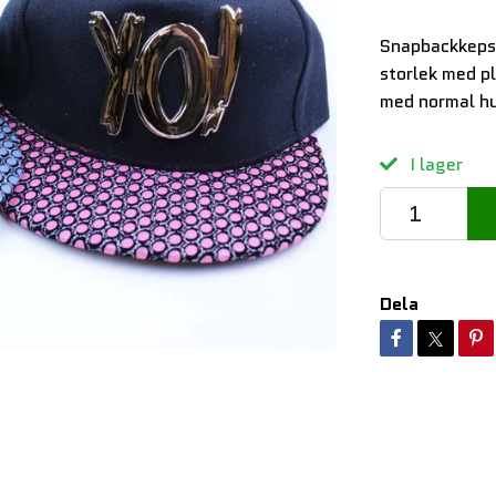
Snapbackkeps 
storlek med p
med normal h
I lager
Dela