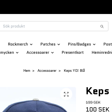
Rockmerch
Patches
Pins/Badges
Post
smycken
Accessoarer
Presentkort
Heminredn
Hem
Accessoarer
Keps YO! Blå
Keps 
199 SEK
100 SEK