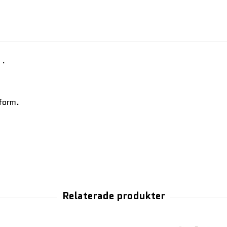
 .
form.