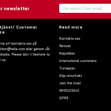
ur newsletter
tjänst/ Customer
Read more
ice
Kontakta oss
nte att kontakta oss på
Returer
shion@telia.com
eller genom vår
Köpvillkor
ksida. Please don´t hesitate to
t us.
International customers
Turneplan
Köp returfrakt
Join the club!
WHOLESALE
GPRS