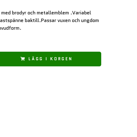
med brodyr och metallemblem .Variabel
lastspänne baktill.Passar vuxen och ungdom
uvudform.
LÄGG I KORGEN