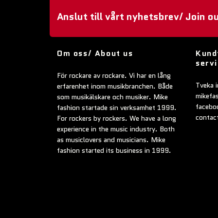
Anslut till vårt nyhetsbrev/ Join o
Om oss/ About us
Kund
serv
För rockare av rockare. Vi har en lång
Tveka i
erfarenhet inom musikbranchen. Både
mikefa
som musikälskare och musiker. Mike
faceboo
fashion startade sin verksamhet 1999.
contac
For rockers by rockers. We have a long
experience in the music industry. Both
as musiclovers and musicians. Mike
fashion started its business in 1999.