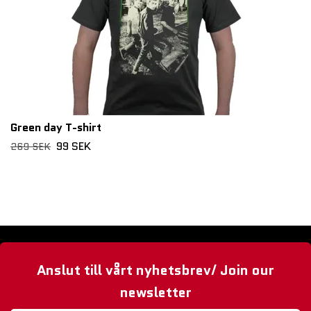
Green day T-shirt
99 SEK
269 SEK
Anslut till vårt nyhetsbrev/ Join our
newsletter