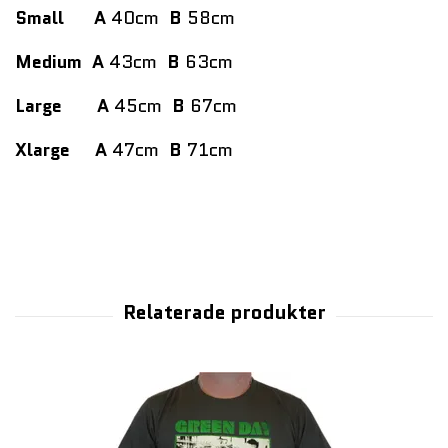
Small
A
40cm
B
58cm
Medium
A
43cm
B
63cm
Large
A
45cm
B
67cm
Xlarge
A
47cm
B
71cm