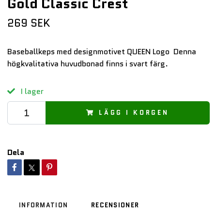
Gold Classic Crest
269 SEK
Baseballkeps med designmotivet QUEEN Logo Denna
högkvalitativa huvudbonad finns i svart färg.
I lager
LÄGG I KORGEN
Dela
INFORMATION
RECENSIONER