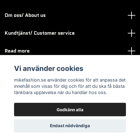
Om oss/ About us
Kundtjänst/ Customer service
Read more
Vi använder cookies
Sociala medier
mikefashion.se använder cookies för att anpassa det
innehåll som visas för dig och för att du ska få bästa
tänkbara upplevelse när du handlar hos oss.
Godkänn alla
© 2026 mikefashion.se
Endast nödvändiga