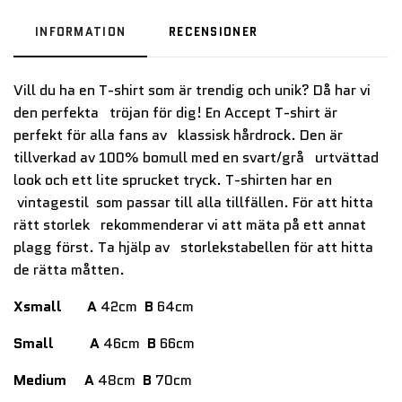
INFORMATION
RECENSIONER
Vill du ha en T-shirt som är trendig och unik? Då har vi
den perfekta tröjan för dig! En Accept T-shirt är
perfekt för alla fans av klassisk hårdrock. Den är
tillverkad av 100% bomull med en svart/grå urtvättad
look och ett lite sprucket tryck. T-shirten har en
vintagestil som passar till alla tillfällen. För att hitta
rätt storlek rekommenderar vi att mäta på ett annat
plagg först. Ta hjälp av storlekstabellen för att hitta
de rätta måtten.
Xsmall
A
42cm
B
64cm
Small
A
46cm
B
66cm
Medium
A
48cm
B
70cm