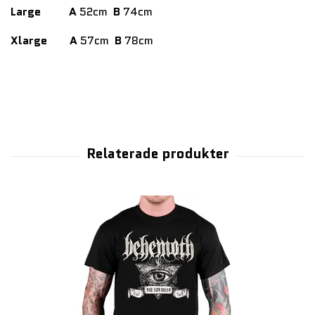
Large
A
52cm
B
74cm
Xlarge
A
57cm
B
78cm