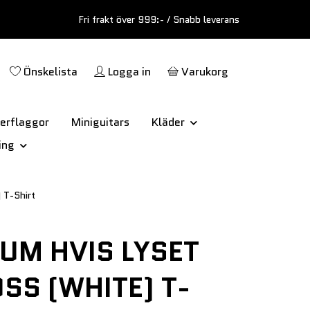
Fri frakt över 999:- / Snabb leverans
Önskelista
Logga in
Varukorg
erflaggor
Miniguitars
Kläder
ing
T-Shirt
UM HVIS LYSET
OSS (WHITE) T-