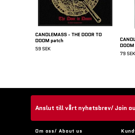
CANDLEMASS - THE DOOR TO
CANDL
DOOM patch
DOOM 
59 SEK
79 SE
Anslut till vårt nyhetsbrev/ Join o
Om oss/ About us
Kund