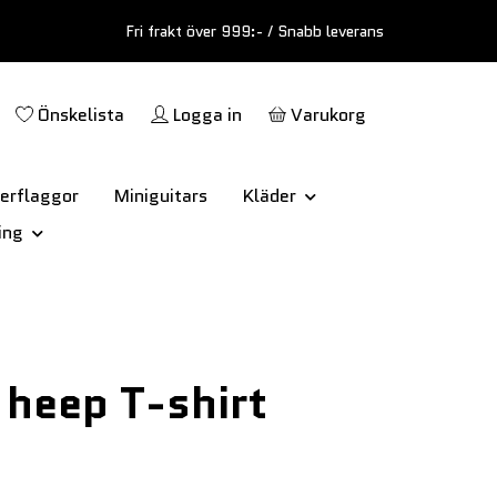
Fri frakt över 999:- / Snabb leverans
Önskelista
Logga in
Varukorg
erflaggor
Miniguitars
Kläder
ing
 heep T-shirt