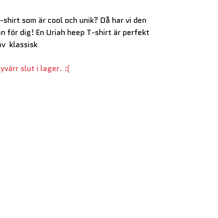
T-shirt som är cool och unik? Då har vi den
n för dig! En Uriah heep T-shirt är perfekt
av klassisk
värr slut i lager. :(