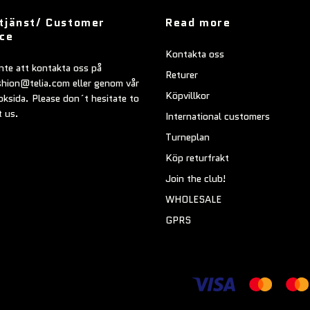
tjänst/ Customer
Read more
ice
Kontakta oss
nte att kontakta oss på
Returer
shion@telia.com
eller genom vår
Köpvillkor
ksida. Please don´t hesitate to
t us.
International customers
Turneplan
Köp returfrakt
Join the club!
WHOLESALE
GPRS