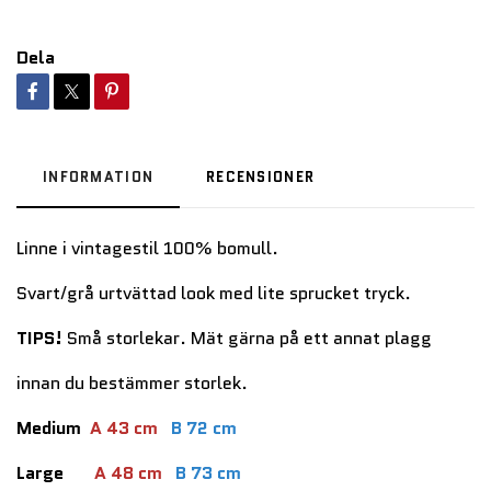
Dela
INFORMATION
RECENSIONER
Linne i vintagestil 100% bomull.
Svart/grå urtvättad look med lite sprucket tryck.
TIPS!
Små storlekar. Mät gärna på ett annat plagg
innan du bestämmer storlek.
Medium
A 43 cm
B 72 cm
Large
A 48 cm
B 73 cm