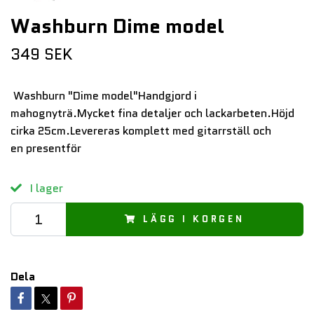
Washburn Dime model
349 SEK
Washburn "Dime model"Handgjord i
mahognyträ.Mycket fina detaljer och lackarbeten.Höjd
cirka 25cm.Levereras komplett med gitarrställ och
en presentför
I lager
LÄGG I KORGEN
Dela