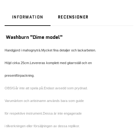
INFORMATION
RECENSIONER
Washburn "Dime model"
Handgjord i mahognyträ.Mycket fina detaljer och lackarbeten.
Höjd cirka 25cm.Levereras komplett med gitarrställ och en
presentförpackning.
OBS!Går inte att spela på.Endast avsedd som prydnad.
Varumärken och artistnamn används bara som guide
för respektive instrument.Dessa är inte engagerade
i tillverkningen eller försäljningen av dessa replikor.